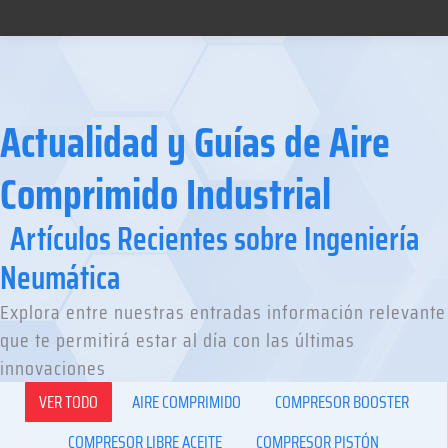
Actualidad y Guías de Aire
Comprimido Industrial
Artículos Recientes sobre Ingeniería
Neumática
Explora entre nuestras entradas información relevante
que te permitirá estar al día con las últimas
innovaciones
VER TODO
AIRE COMPRIMIDO
COMPRESOR BOOSTER
COMPRESOR LIBRE ACEITE
COMPRESOR PISTÓN