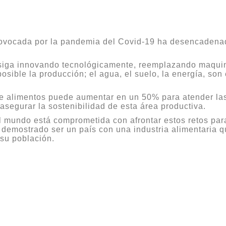
rovocada por la pandemia del Covid-19 ha desencadenado
a siga innovando tecnológicamente, reemplazando maquin
sible la producción; el agua, el suelo, la energía, so
de alimentos puede aumentar en un 50% para atender la
segurar la sostenibilidad de esta área productiva.
el mundo está comprometida con afrontar estos retos par
demostrado ser un país con una industria alimentaria q
 su población.