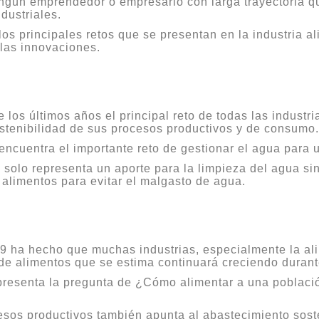
ngún emprendedor o empresario con larga trayectoria q
dustriales.
os principales retos que se presentan en la industria a
 las innovaciones.
los últimos años el principal reto de todas las industri
stenibilidad de sus procesos productivos y de consumo.
e encuentra el importante reto de gestionar el agua par
o solo representa un aporte para la limpieza del agua s
 alimentos para evitar el malgasto de agua.
-19 ha hecho que muchas industrias, especialmente la al
de alimentos que se estima continuará creciendo durant
presenta la pregunta de ¿Cómo alimentar a una població
cesos productivos también apunta al abastecimiento sost