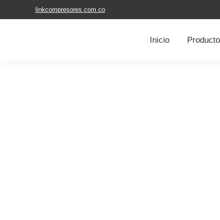
linkcompresores.com.co
Inicio
Product