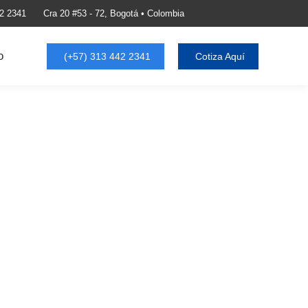
2 2341
Cra 20 #53 - 72, Bogotá • Colombia
o
(+57) 313 442 2341
Cotiza Aquí