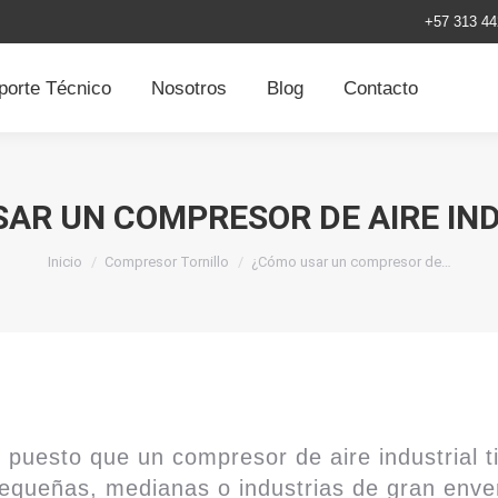
+57 313 44
porte Técnico
Nosotros
Blog
Contacto
AR UN COMPRESOR DE AIRE IN
Estás aquí:
Inicio
Compresor Tornillo
¿Cómo usar un compresor de…
 puesto que un compresor de aire industrial 
 pequeñas, medianas o industrias de gran enve