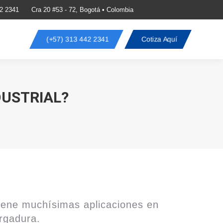
2 2341
Cra 20 #53 - 72, Bogotá • Colombia
(+57) 313 442 2341
Cotiza Aquí
DUSTRIAL?
tiene muchísimas aplicaciones en
rgadura.